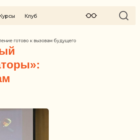
Курсы
Клуб
ение готово к вызовам будущего
ный
торы»:
ам