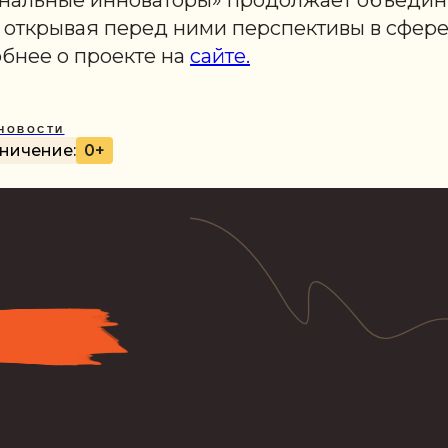
нальные инноваторы» продолжает объедин
, открывая перед ними перспективы в сфере
обнее о проекте на
сайте.
НОВОСТИ
ничение:
0+