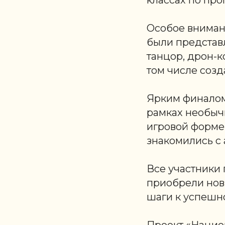
классах по пр
Особое вниман
были представ
танцор, дрон-к
том числе соз
Ярким финалом
рамках необыч
игровой форме 
знакомились с
Все участники 
приобрели новы
шаги к успешно