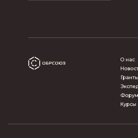
О нас
Новос
Грант
Экспе
Фору
Курсы