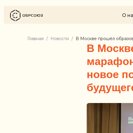
О н
Главная
Новости
В Москве прошёл образов
В Москв
марафон
новое п
будущег