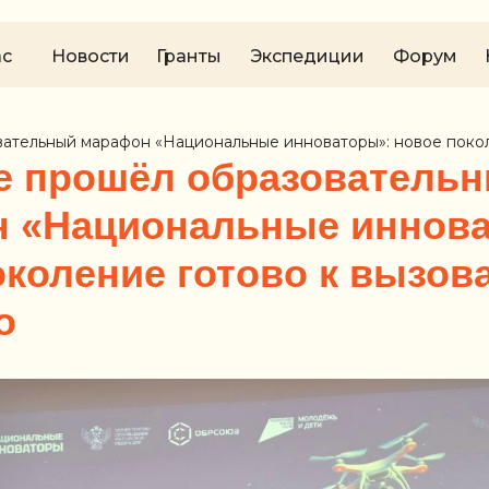
ас
Новости
Гранты
Экспедиции
Форум
ательный марафон «Национальные инноваторы»: новое покол
е прошёл образователь
 «Национальные иннова
околение готово к вызов
о