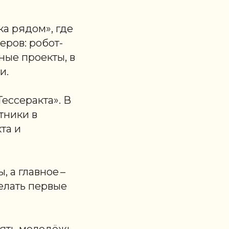
а рядом», где
ров: робот-
ные проекты, в
и.
ессеракта». В
тники в
та и
 а главное –
елать первые