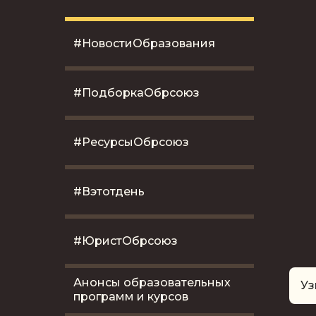
#НовостиОбразования
#ПодборкаОбрсоюз
#РесурсыОбрсоюз
#Вэтотдень
#ЮристОбрсоюз
Анонсы образовательных
Уз
программ и курсов